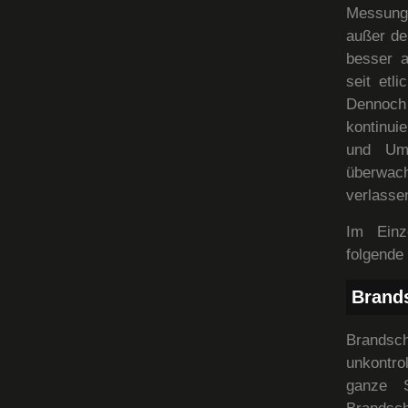
Messung
außer de
besser a
seit etl
Dennoch
kontinui
und Umw
überwacht
verlasse
Im Einz
folgende
Brand
Brandsc
unkontro
ganze S