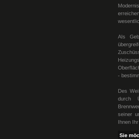
Moderni
erreich
wesentli
Als Geb
übergrei
Zuschü
Heizung
Oberfläc
- bestim
Des Weit
durch Ü
Brennwe
seiner u
Ihnen Ih
Sie möc