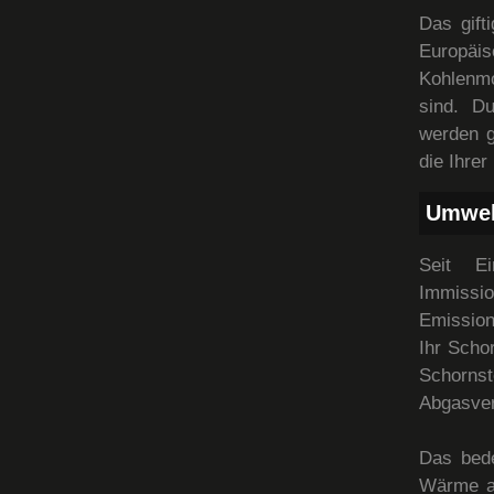
Das gift
Europäi
Kohlenmo
sind. D
werden g
die Ihrer
Umwel
Seit E
Immissio
Emission
Ihr Scho
Schornst
Abgasver
Das bed
Wärme a