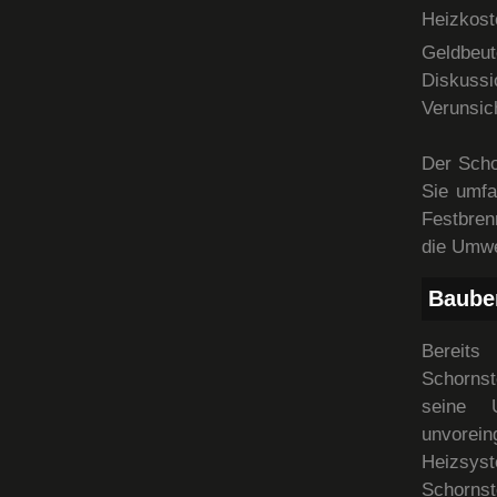
Heizkos
Geldbeut
Diskuss
Verunsic
Der Scho
Sie umfa
Festbren
die Umwe
Baube
Bereits
Schornst
seine 
unvorei
Heizsys
Schornst