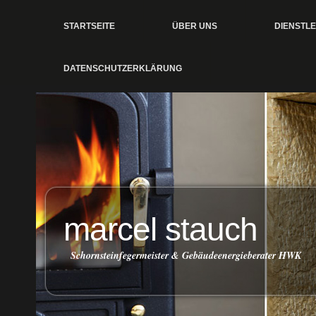
STARTSEITE
ÜBER UNS
DIENSTL
DATENSCHUTZERKLÄRUNG
marcel stauch
Schornsteinfegermeister & Gebäudeenergieberater HWK