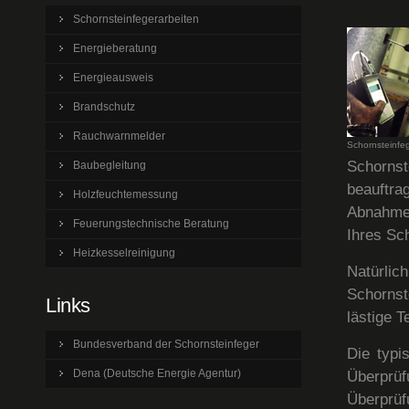
Schornsteinfegerarbeiten
Energieberatung
Energieausweis
Brandschutz
Rauchwarnmelder
Schornsteinfeg
Schorns
Baubegleitung
beauftr
Holzfeuchtemessung
Abnahme 
Feuerungstechnische Beratung
Ihres Sc
Heizkesselreinigung
Natürli
Schornst
Links
lästige 
Bundesverband der Schornsteinfeger
Die typi
Dena (Deutsche Energie Agentur)
Überprü
Überprü