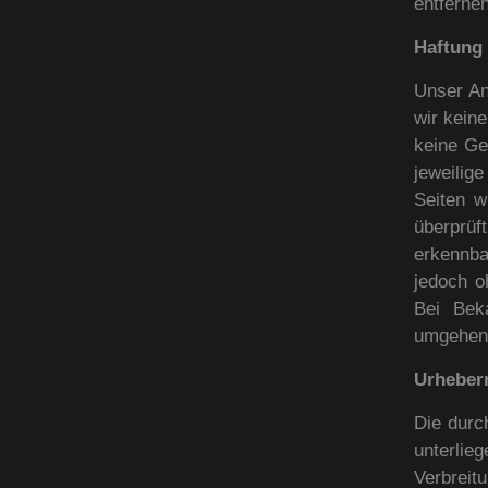
entfernen
Haftung 
Unser An
wir kein
keine Ge
jeweilig
Seiten w
überprüf
erkennba
jedoch o
Bei Bek
umgehend
Urheber
Die durc
unterlie
Verbrei