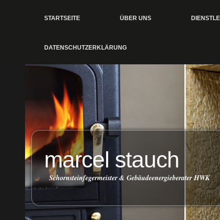
STARTSEITE
ÜBER UNS
DIENSTL
DATENSCHUTZERKLÄRUNG
marcel stauch
Schornsteinfegermeister & Gebäudeenergieberater HWK