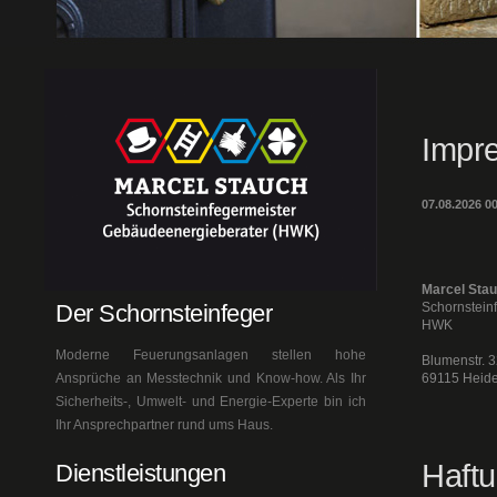
Impr
07.08.2026 0
Marcel Sta
Der Schornsteinfeger
Schornstein
HWK
Moderne Feuerungsanlagen stellen hohe
Blumenstr. 
Ansprüche an Messtechnik und Know-how. Als Ihr
69115 Heide
Sicherheits-, Umwelt- und Energie-Experte bin ich
Ihr Ansprechpartner rund ums Haus.
Haft
Dienstleistungen