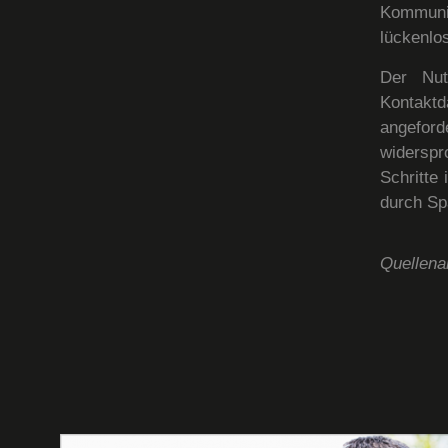
Kommuni
lückenlos
Der Nut
Kontakt
angeford
widerspro
Schritte
durch Sp
Quellen