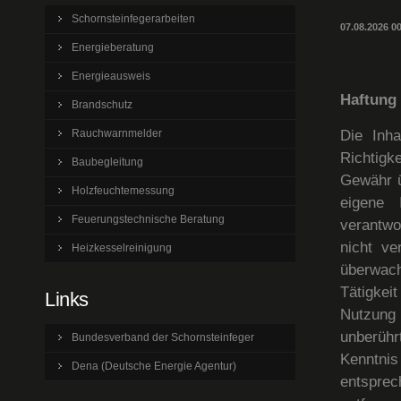
Schornsteinfegerarbeiten
07.08.2026 0
Energieberatung
Energieausweis
Haftung 
Brandschutz
Die Inha
Rauchwarnmelder
Richtigke
Baubegleitung
Gewähr ü
Holzfeuchtemessung
eigene 
Feuerungstechnische Beratung
verantwo
nicht ve
Heizkesselreinigung
überwach
Tätigkei
Links
Nutzung 
unberühr
Bundesverband der Schornsteinfeger
Kenntnis
Dena (Deutsche Energie Agentur)
entspre