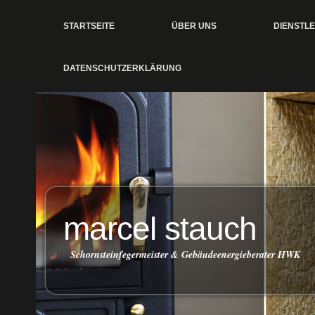
STARTSEITE
ÜBER UNS
DIENSTL
DATENSCHUTZERKLÄRUNG
marcel stauch
Schornsteinfegermeister & Gebäudeenergieberater HWK