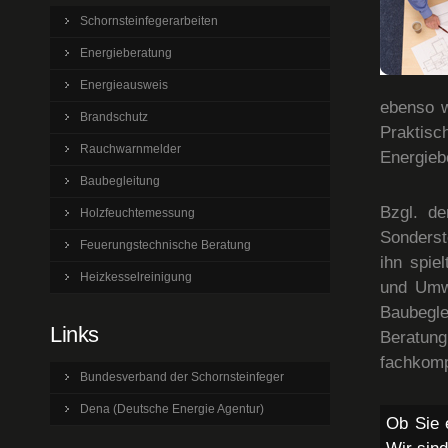
Schornsteinfegerarbeiten
Energieberatung
Energieausweis
ebenso w
Brandschutz
Praktis
Rauchwarnmelder
Energieb
Baubegleitung
Bzgl. de
Holzfeuchtemessung
Sonderst
Feuerungstechnische Beratung
ihn spiel
Heizkesselreinigung
und Umwe
Baubegle
Links
Beratung
fachkomp
Bundesverband der Schornsteinfeger
Dena (Deutsche Energie Agentur)
Ob Sie 